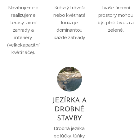
Navrhujeme a
Krásný trávník
I vaše firemní
realizujeme
nebo květnatá
prostory mohou
terasy, zimní
louka je
být plné života a
zahrady a
dominantou
zeleně.
interiéry
každé zahrady
(velkokapacitní
květináče).
JEZÍRKA A
DROBNÉ
STAVBY
Drobná jezírka,
potůčky, tůňky.