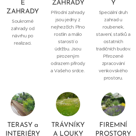
É
ZAHRADY
Y
ZAHRADY
Přírodní zahrady
Speciální druh
jsou jedny z
zahrad u
Soukromé
nejhezčích. Plno
roubenek,
zahrady od
rostlin a málo
stavení, statků a
návrhu po
starostí o
ostatních
realizaci.
údržbu. Jsou
tradičních budov.
pirozeným
Přirozené
odrazem přírody
zpracování
a Vašeho srdce.
venkovského
prostoru.
TERASY a
TRÁVNÍKY
FIREMNÍ
INTERIÉRY
A LOUKY
PROSTORY