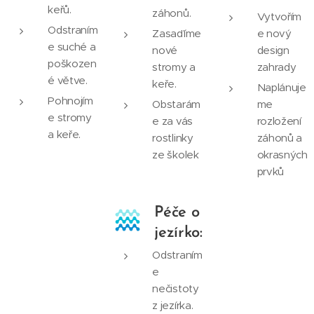
keřů.
záhonů.
Vytvořím
Odstraním
Zasaďíme
e nový
e suché a
nové
design
poškozen
stromy a
zahrady
é větve.
keře.
Naplánuje
Pohnojím
Obstarám
me
e stromy
e za vás
rozložení
a keře.
rostlinky
záhonů a
ze školek
okrasných
prvků
Péče o
jezírko:
Odstraním
e
nečistoty
z jezírka.