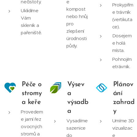
nečistoty.
e
Prokypřím
kompost
Uklidíme
e trávník
nebo hnůj
Vám
(vertikuta
pro
skleník a
ce).
zlepšení
pařeniště.
Dosejem
úrodnosti
e holá
půdy.
místa.
Pohnojím
etrávník.
Péče o
Výsev
Plánov
stromy
a
ání
a keře
výsadb
zahrad
a
y
Provedem
e jarní řez
Vysadíme
Umíme 3D
ovocných
sazenice
vizualizac
stromů a
do
e