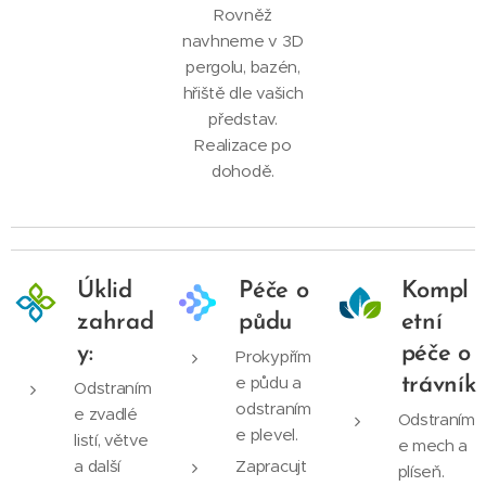
Rovněž
navhneme v 3D
pergolu, bazén,
hřiště dle vašich
představ.
Realizace po
dohodě.
Úklid
Péče o
Kompl
zahrad
půdu
etní
y:
p
éče o
Prokypřím
e půdu a
trávník
Odstraním
odstraním
e zvadlé
Odstraním
e plevel.
listí, větve
e mech a
a další
Zapracujt
plíseň.