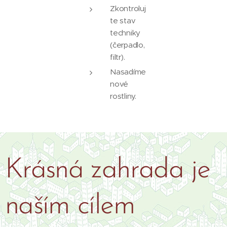
Zkontroluj
te stav
techniky
(čerpadlo,
filtr).
Nasadíme
nové
rostliny.
Krásná zahrada je
naším cílem