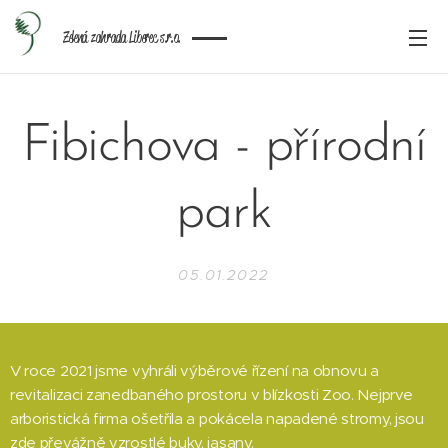
Zelená zahrada Liberec s.r.o.
Fibichova - přírodní
park
05.01.2022
V roce 2021 jsme vyhráli výběrové řízení na obnovu a
revitalizaci zanedbaného prostoru v blízkosti Zoo. Nejprve
arboristická firma ošetřila a pokácela napadené stromy, jsou
zde převážně vzrostlé buky, jasany.