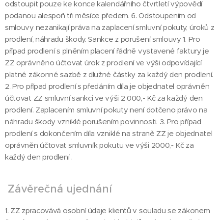
odstoupit pouze ke konce kalendářního čtvrtletí výpovědí
podanou alespoň tři měsíce předem. 6. Odstoupením od
smlouvy nezanikají práva na zaplacení smluvní pokuty, úroků z
prodlení, náhradu škody. Sankce z porušení smlouvy 1. Pro
případ prodlení s plněním placení řádně vystavené faktury je
ZZ oprávněno účtovat úrok z prodlení ve výši odpovídající
platné zákonné sazbě z dlužné částky za každý den prodlení.
2. Pro případ prodlení s předáním díla je objednatel oprávněn
účtovat ZZ smluvní sankci ve výši 2 000,- Kč za každý den
prodlení. Zaplacením smluvní pokuty není dotčeno právo na
náhradu škody vzniklé porušením povinnosti. 3. Pro případ
prodlení s dokončením díla vzniklé na straně ZZ je objednatel
oprávněn účtovat smluvník pokutu ve výši 2000,- Kč za
každý den prodlení .
Závěrečná ujednání
1. ZZ zpracovává osobní údaje klientů v souladu se zákonem