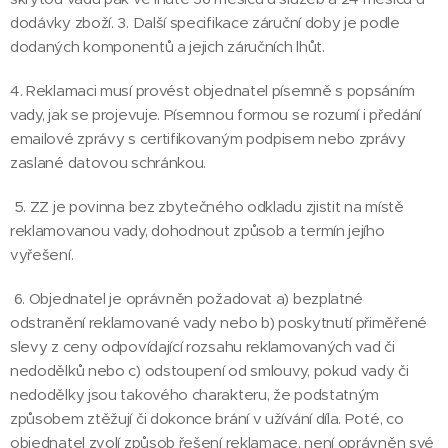
dodávky zboží. 3. Další specifikace záruční doby je podle
dodaných komponentů a jejich záručních lhůt.
4. Reklamaci musí provést objednatel písemně s popsáním
vady, jak se projevuje. Písemnou formou se rozumí i předání
emailové zprávy s certifikovaným podpisem nebo zprávy
zaslané datovou schránkou.
5. ZZ je povinna bez zbytečného odkladu zjistit na místě
reklamovanou vady, dohodnout způsob a termín jejího
vyřešení.
6. Objednatel je oprávněn požadovat a) bezplatné
odstranění reklamované vady nebo b) poskytnutí přiměřené
slevy z ceny odpovídající rozsahu reklamovaných vad či
nedodělků nebo c) odstoupení od smlouvy, pokud vady či
nedodělky jsou takového charakteru, že podstatným
způsobem ztěžují či dokonce brání v užívání díla. Poté, co
objednatel zvolí způsob řešení reklamace, není oprávněn své