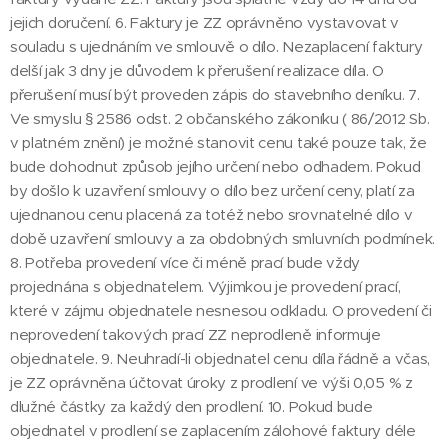
jejich doručení. 6. Faktury je ZZ oprávněno vystavovat v
souladu s ujednáním ve smlouvě o dílo. Nezaplacení faktury
delší jak 3 dny je důvodem k přerušení realizace díla. O
přerušení musí být proveden zápis do stavebního deníku. 7.
Ve smyslu § 2586 odst. 2 občanského zákoníku ( 86/2012 Sb.
v platném znění) je možné stanovit cenu také pouze tak, že
bude dohodnut způsob jejího určení nebo odhadem. Pokud
by došlo k uzavření smlouvy o dílo bez určení ceny, platí za
ujednanou cenu placená za totéž nebo srovnatelné dílo v
době uzavření smlouvy a za obdobných smluvních podmínek.
8. Potřeba provedení více či méně prací bude vždy
projednána s objednatelem. Výjimkou je provedení prací,
které v zájmu objednatele nesnesou odkladu. O provedení či
neprovedení takových prací ZZ neprodleně informuje
objednatele. 9. Neuhradí-li objednatel cenu díla řádně a včas,
je ZZ oprávněna účtovat úroky z prodlení ve výši 0,05 % z
dlužné částky za každý den prodlení. 10. Pokud bude
objednatel v prodlení se zaplacením zálohové faktury déle