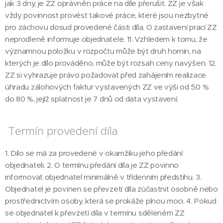
jak 3 dny, je ZZ oprávněn práce na díle přerušit. ZZ je však
vždy povinnost provést takové práce, které jsou nezbytné
pro záchovu dosud provedené části díla. O zastavení prací ZZ
neprodleně informuje objednatele. 11. Vzhledem k tomu, že
významnou položku v rozpočtu může být druh hornin, na
kterých je dílo prováděno, může být rozsah ceny navýšen. 12.
ZZ si vyhrazuje právo požadovat před zahájením realizace
úhradu zálohových faktur vystavených ZZ ve výši od 50 %
do 80 %, jejíž splatnost je 7 dnů od data vystavení.
Termín provedení díla
1. Dílo se má za provedené v okamžiku jeho předání
objednateli. 2. O termínu předání díla je ZZ povinno
informovat objednatel minimálně v třídenním předstihu. 3.
Objednatel je povinen se převzetí díla zúčastnit osobně nebo
prostřednictvím osoby, která se prokáže plnou moci. 4. Pokud
se objednatel k převzetí díla v termínu sděleném ZZ