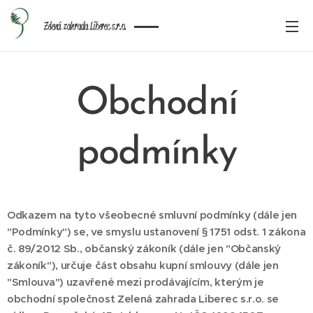
Zelená zahrada Liberec s.r.o.
Obchodní
podmínky
Odkazem na tyto všeobecné smluvní podmínky (dále jen
"Podmínky") se, ve smyslu ustanovení § 1751 odst. 1 zákona
č. 89/2012 Sb., občanský zákoník (dále jen "Občanský
zákoník"), určuje část obsahu kupní smlouvy (dále jen
"Smlouva") uzavřené mezi prodávajícím, kterým je
obchodní společnost Zelená zahrada Liberec s.r.o. se