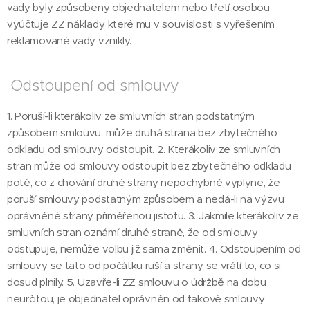
vady byly způsobeny objednatelem nebo třetí osobou,
vyúčtuje ZZ náklady, které mu v souvislosti s vyřešením
reklamované vady vznikly.
Odstoupení od smlouvy
1. Poruší-li kterákoliv ze smluvních stran podstatným
způsobem smlouvu, může druhá strana bez zbytečného
odkladu od smlouvy odstoupit. 2. Kterákoliv ze smluvních
stran může od smlouvy odstoupit bez zbytečného odkladu
poté, co z chování druhé strany nepochybně vyplyne, že
poruší smlouvy podstatným způsobem a nedá-li na výzvu
oprávněné strany přiměřenou jistotu. 3. Jakmile kterákoliv ze
smluvních stran oznámí druhé straně, že od smlouvy
odstupuje, nemůže volbu již sama změnit. 4. Odstoupením od
smlouvy se tato od počátku ruší a strany se vrátí to, co si
dosud plnily. 5. Uzavře-li ZZ smlouvu o údržbě na dobu
neurčitou, je objednatel oprávněn od takové smlouvy