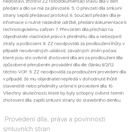
nedostaví, zhotoví ZZ fotodokumentaci stavu díla v den
předání a dílo se má za převzaté. 5. O převzetí díla smluvní
strany sepíší předávací protokol. 6. Součástí předání díla je
informace o nutné následné údržbě, předání dokumentace k
technologickému zařízen 7. Převzetím díla přechází na
objednatele vlastnické právo k předmětu díla a nebezpečí
ztráty a poškození. 8. ZZ neodpovídá za prodloužení lhůty v
případě neodvratných událostí, závažných změn počasí,
které jsou sto ovlivnit zhotovení díla ani za prodloužení díla
způsobené přerušením provádění díla dle článku II/2/12.
těchto VOP. 9. ZZ neodpovídá za prodloužení provedení díla
v případě, že mu objednatel nepředá v dohodnuté lhůtě
staveniště nebo předměty určené k provedení díla. 10.
Všechny skutečnosti, které by byly schopny ovlivnit termín
zhotovení díla, zapíší smluvní strany do stavebního deníku.
Provedení díla, práva a povinnosti
smluvních stran