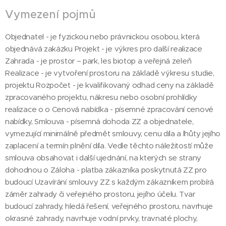
Vymezení pojmů
Objednatel - je fyzickou nebo právnickou osobou, která
objednává zakázku Projekt - je výkres pro další realizace
Zahrada - je prostor – park, les biotop a veřejná zeleň
Realizace - je vytvoření prostoru na základě výkresu studie,
projektu Rozpočet - je kvalifikovaný odhad ceny na základě
zpracovaného projektu, nákresu nebo osobní prohlídky
realizace o o Cenová nabídka - písemné zpracování cenové
nabídky, Smlouva - písemná dohoda ZZ a objednatele,
vymezující minimálně předmět smlouvy, cenu díla a lhůty jejího
zaplacení a termín plnění díla. Vedle těchto náležitostí může
smlouva obsahovat i další ujednání, na kterých se strany
dohodnou o Záloha - platba zákazníka poskytnutá ZZ pro
budoucí Uzavírání smlouvy ZZ s každým zákazníkem probírá
záměr zahrady či veřejného prostoru, jejího účelu. Tvar
budoucí zahrady, hledá řešení, veřejného prostoru, navrhuje
okrasné zahrady, navrhuje vodní prvky, travnaté plochy,