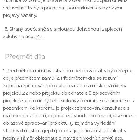
4. Smlouva o dílo je uzavřena v okamžiku podpisu oběma
smluvními strany a podpisem jsou smluvní strany svými
projevy vázány.
5. Strany současně se smlouvou dohodnou i zaplacení
zálohy na účet ZZ.
Předmět díla
1. Předmět díla musí být stranami definován, aby bylo zřejmé,
co je předmětem zájmu. 2. Předmětem díla se rozumí
zejména zpracování projektu, realizace a následná údržba
projektu ZZ nebo projektu objednatele  zpracováním
projektu se pro účely této smlouvy rozumí – seznámení se s
pozemkem, ke kterému je projekt zpracován, konzultace s
majitelem o záměru, doporučení vhodného řešení, písemné a
obrazové zpracování projektu, tj. zejména vyhledání
vhodných rostlin a jejich počet a jejich rozmístění tak, aby
naplnily záměr objednatele, navržení vodních prvků atp.