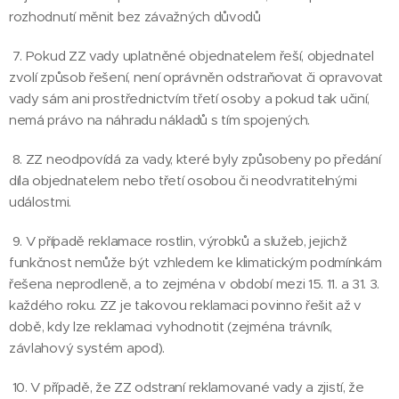
rozhodnutí měnit bez závažných důvodů
7. Pokud ZZ vady uplatněné objednatelem řeší, objednatel
zvolí způsob řešení, není oprávněn odstraňovat či opravovat
vady sám ani prostřednictvím třetí osoby a pokud tak učiní,
nemá právo na náhradu nákladů s tím spojených.
8. ZZ neodpovídá za vady, které byly způsobeny po předání
díla objednatelem nebo třetí osobou či neodvratitelnými
událostmi.
9. V případě reklamace rostlin, výrobků a služeb, jejichž
funkčnost nemůže být vzhledem ke klimatickým podmínkám
řešena neprodleně, a to zejména v období mezi 15. 11. a 31. 3.
každého roku. ZZ je takovou reklamaci povinno řešit až v
době, kdy lze reklamaci vyhodnotit (zejména trávník,
závlahový systém apod).
10. V případě, že ZZ odstraní reklamované vady a zjistí, že