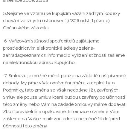
směrnice 2009/22/ES
5.Nejsme ve vztahu ke kupujícím vázáni žádnými kodexy
chování ve smyslu ustanovení § 1826 odst. 1 písm. e)
Občanského zákoníku.
6. Vyřizování stížností spotřebitelů zajišťujeme
prostřednictvím elektronické adresy zelena-
zahrada@seznam.cz. Informaci o vyřízení stížnosti zašleme
na elektronickou adresu kupujícího.
7. Smlouvu je možné měnit pouze na základě naší písemné
dohody. My jsme však oprávněni změnit a doplnit tyto
Podmínky, tato změna se však nedotkne již uzavřených
Smluv, ale pouze Smluv, které budou uzavřeny po účinnosti
této změny nebo Vám na základě Smlouvy máme dodávat
Zboží pravidelně a opakovaně. Informace o změně Vám
zašleme na Vaši e-mailovou adresu nejméně 14 dní před
účinností této změny.