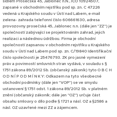
sídlem Prosečská 45, Jablonec n.N., IČO 10924507,
zapsané v obchodním rejstříku pod sp. zn. C 47226
vedená u Krajského soudu v Ústí nad Labem, e-mail
zelena- zahrada telefonní číslo 606661630, adresa
provozovny prosečská 45, Jablonec n.n. (dále jen "ZZ") je
společností zabývající se projektováním zahrad, jejich
realizaci a následnou údržbou. Firma je obchodní
společností zapsanou v obchodním rejstříku u Krajského
soudu v Ústí nad Labem pod sp. zn. C/19840 Identifikační
číslo společnosti je 25476793. ZK pro jasné vymezení
práv a povinností smluvních stran vydává, v souladu s §
1751 zákona 89/2012 Sb. (občanský zákoník) tyto O B C H
O D N Í P O D M Í N K Y: Odkazem na tyto všeobecné
obchodní podmínky (dále jen "VOP") se ve smyslu
ustanovení § 1751 odst. 1 zákona 89/2012 Sb. v platném
znění (občanský zákoník; dále jen "OZ") určuje část
obsahu smlouvy o dílo podle § 1721 a násl. OZ a §2586 a
násl. OZ uzavřené mezi ZZ a zájemcem.