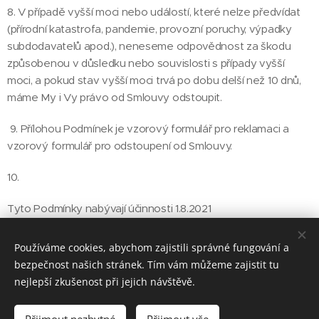
8. V případě vyšší moci nebo událostí, které nelze předvídat
(přírodní katastrofa, pandemie, provozní poruchy, výpadky
subdodavatelů apod.), neneseme odpovědnost za škodu
způsobenou v důsledku nebo souvislosti s případy vyšší
moci, a pokud stav vyšší moci trvá po dobu delší než 10 dnů,
máme My i Vy právo od Smlouvy odstoupit.
9. Přílohou Podmínek je vzorový formulář pro reklamaci a
vzorový formulář pro odstoupení od Smlouvy.
10.
Tyto Podmínky nabývají účinnosti 1.8.2021
Používáme cookies, abychom zajistili správné fungování a
bezpečnost našich stránek. Tím vám můžeme zajistit tu
nejlepší zkušenost při jejich návštěvě.
Michaela Niedobová, Migra - všechna práva vyhrazena.