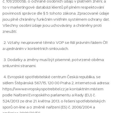
č. 101/2000Sb. o ochraně osobních údajů v platném znění, a
to v marketingové databázi klientů při plném respektování
povinnosti správce dle § 5 tohoto zákona. Zpracované údaje
jsou plně chráněny funkčním vnitřním systémem ochrany dat.
Všechny osobní údaje jsou uchovávány a chráněny proti
zneužití.
2. Vztahy neupravené těmito VOP se řídí právním řádem ČR
a ujednáním v konkrétních smlouvách.
3. Dodatky a změny musí být písemné, potvrzené oběma
smluvními stranami.
4. Evropské spotřebitelské centrum Česká republika, se
sídlem Štěpánská 567/15, 120 00 Praha 2, internetová adresa:
https://www.evropskyspotrebitel.cz je kontaktním místem
podle Nařízení Evropského parlamentu a Rady (EU) č.
524/2013 ze dne 21. května 2013, o řešení spotřebitelských
sporů on-line a o změně nařízení (ES) č. 2006/2004 a