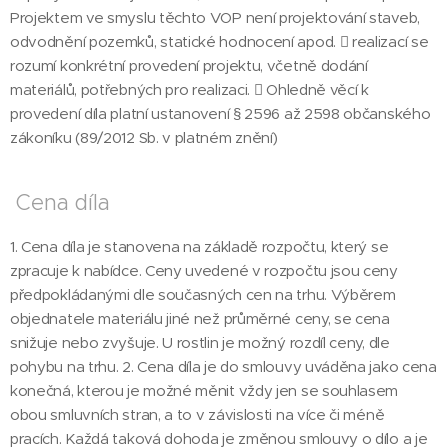
Projektem ve smyslu těchto VOP není projektování staveb,
odvodnění pozemků, statické hodnocení apod.  realizací se
rozumí konkrétní provedení projektu, včetně dodání
materiálů, potřebných pro realizaci.  Ohledně věcí k
provedení díla platní ustanovení § 2596 až 2598 občanského
zákoníku (89/2012 Sb. v platném znění)
Cena díla
1. Cena díla je stanovena na základě rozpočtu, který se
zpracuje k nabídce. Ceny uvedené v rozpočtu jsou ceny
předpokládanými dle současných cen na trhu. Výběrem
objednatele materiálu jiné než průměrné ceny, se cena
snižuje nebo zvyšuje. U rostlin je možný rozdíl ceny, dle
pohybu na trhu. 2. Cena díla je do smlouvy uváděna jako cena
konečná, kterou je možné měnit vždy jen se souhlasem
obou smluvních stran, a to v závislosti na více či méně
pracích. Každá taková dohoda je změnou smlouvy o dílo a je