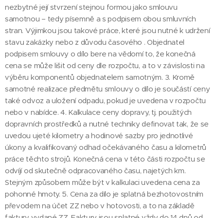
nezbytné její stvrzení stejnou formou jako smlouvu
samotnou – tedy písemně a s podpisem obou smluvních
stran. Výjimkou jsou takové práce, které jsou nutné k udržení
stavu zakázky nebo z důvodu časového . Objednatel
podpisem smlouvy o dílo bere na vědomí to, že konečná
cena se může lišit od ceny dle rozpočtu, a to v závislosti na
výběru komponentů objednatelem samotným. 3. Kromě
samotné realizace předmětu smlouvy o dílo je součástí ceny
také odvoz a uložení odpadu, pokud je uvedena v rozpočtu
nebo v nabídce. 4. Kalkulace ceny dopravy, tj. použitých
dopravních prostředků a nutné techniky definovat tak, že se
uvedou ujeté kilometry a hodinové sazby pro jednotlivé
úkony a kvalifikovaný odhad očekávaného času a kilometrů
práce těchto strojů. Konečná cena v této části rozpočtu se
odvíjí od skutečně odpracovaného času, najetých km.
Stejným způsobem může být v kalkulaci uvedena cena za
pohonné hmoty. 5. Cena za dílo je splatná bezhotovostním
převodem na účet ZZ nebo v hotovosti, a to na základě
faktury vydané ZZ. Faktury jsou splatné vždy do 14 dnů od