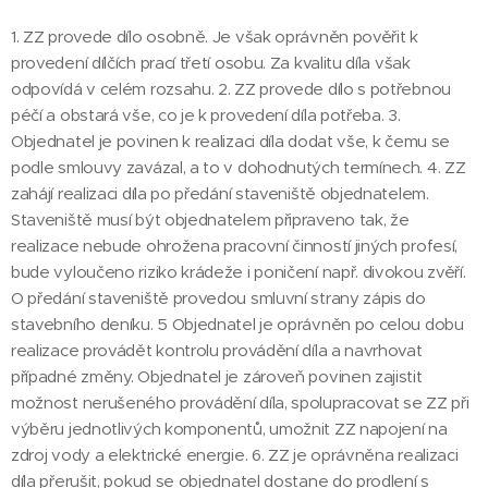
1. ZZ provede dílo osobně. Je však oprávněn pověřit k
provedení dílčích prací třetí osobu. Za kvalitu díla však
odpovídá v celém rozsahu. 2. ZZ provede dílo s potřebnou
péčí a obstará vše, co je k provedení díla potřeba. 3.
Objednatel je povinen k realizaci díla dodat vše, k čemu se
podle smlouvy zavázal, a to v dohodnutých termínech. 4. ZZ
zahájí realizaci díla po předání staveniště objednatelem.
Staveniště musí být objednatelem připraveno tak, že
realizace nebude ohrožena pracovní činností jiných profesí,
bude vyloučeno riziko krádeže i poničení např. divokou zvěří.
O předání staveniště provedou smluvní strany zápis do
stavebního deníku. 5 Objednatel je oprávněn po celou dobu
realizace provádět kontrolu provádění díla a navrhovat
případné změny. Objednatel je zároveň povinen zajistit
možnost nerušeného provádění díla, spolupracovat se ZZ při
výběru jednotlivých komponentů, umožnit ZZ napojení na
zdroj vody a elektrické energie. 6. ZZ je oprávněna realizaci
díla přerušit, pokud se objednatel dostane do prodlení s