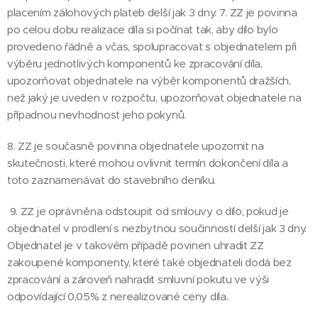
placením zálohových plateb delší jak 3 dny. 7. ZZ je povinna
po celou dobu realizace díla si počínat tak, aby dílo bylo
provedeno řádně a včas, spolupracovat s objednatelem při
výběru jednotlivých komponentů ke zpracování díla,
upozorňovat objednatele na výběr komponentů dražších,
než jaký je uveden v rozpočtu, upozorňovat objednatele na
případnou nevhodnost jeho pokynů.
8. ZZ je současně povinna objednatele upozornit na
skutečnosti, které mohou ovlivnit termín dokončení díla a
toto zaznamenávat do stavebního deníku.
9. ZZ je oprávněna odstoupit od smlouvy o dílo, pokud je
objednatel v prodlení s nezbytnou součinností delší jak 3 dny.
Objednatel je v takovém případě povinen uhradit ZZ
zakoupené komponenty, které také objednateli dodá bez
zpracování a zároveň nahradit smluvní pokutu ve výši
odpovídající 0,05% z nerealizované ceny díla.