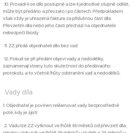
10. Provádí-li se dílo postupně a lze-li jednotlivé stupně odlišit,
může být předáno a převzato i po částech. Předpokladem
však vždy je uhrazená faktura za příslušnou část díla.
Převzetím díla nebo jeho části přechází na objednatele
nebezpečí škody.
11. ZZ předá objednateli dílo bez vad
12. Pokud se při předání objeví vady a nedodělky,
zaznamenají strany tuto skutečnost do předávacího
protokolu, a to včetně lhůty odstranění vad a nedodělků.
Vady díla
1. Objednatel je povinen reklamovat vady bezprostředně
poté, kdy je zjistí.
2. Vadu lze ZZ vytknout ve lhůtě 6ti měsíců od převzetí díla,
skrytou vadu pak ve lhůtě 36 měsíců u služeb a 24 měsíců u