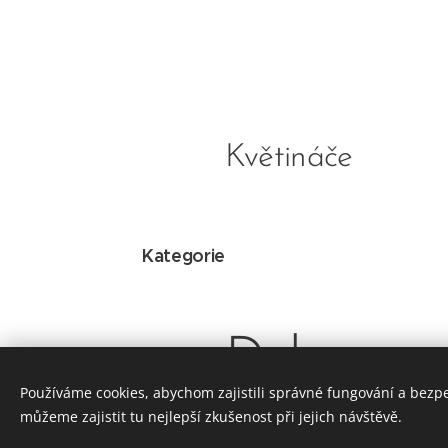
Květináče
Kategorie
Dekorace
Používáme cookies, abychom zajistili správné fungování a bezp
můžeme zajistit tu nejlepší zkušenost při jejich návštěvě.