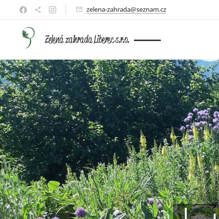
zelena-zahrada@seznam.cz
Zelená zahrada Liberec s.r.o.