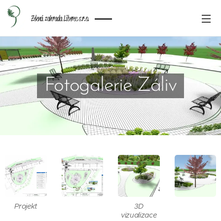
Zelená zahrada Liberec s.r.o.
Fotogalerie Záliv
Projekt
3D
vizualizace