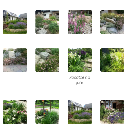
kosatce na
jaře