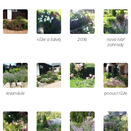
růže a šalvěj
2016
nová tvář
zahrady
levandule
pnoucí růže