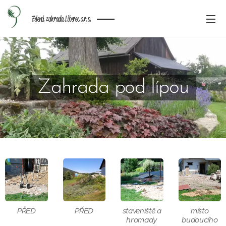
Zelená zahrada Liberec s.r.o.
Zahrada pod lípou
PŘED
PŘED
staveniště a
místo
hromady
budoucího