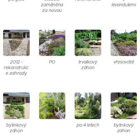
zaměněna
levandulemi
za novou
2012 -
PO
trvalkový
vřesoviště
rekonstrukc
záhon
e zahrady
bylinkový
po 4 letech
bylinkový
záhon
záhon