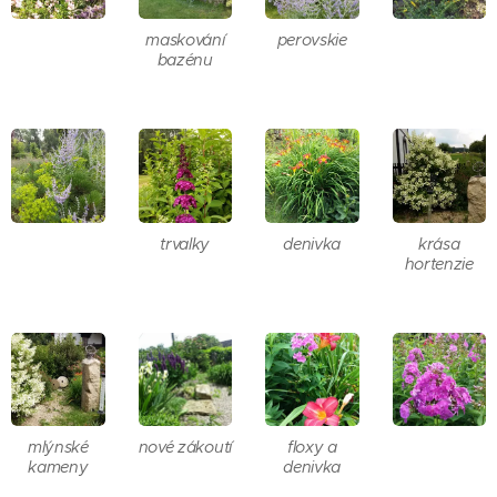
maskování
perovskie
bazénu
trvalky
denivka
krása
hortenzie
mlýnské
nové zákoutí
floxy a
kameny
denivka