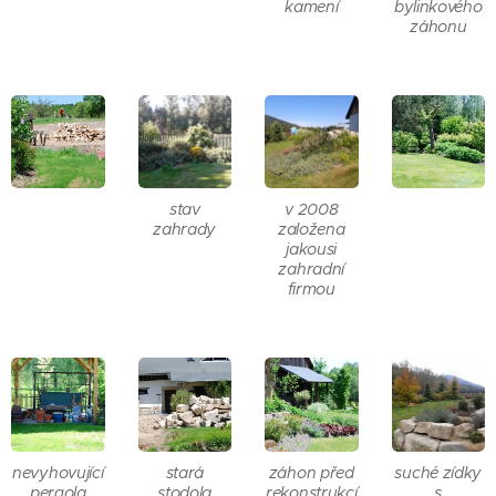
kamení
bylinkového
záhonu
stav
v 2008
zahrady
založena
jakousi
zahradní
firmou
nevyhovující
stará
záhon před
suché zídky
pergola
stodola
rekonstrukcí
s