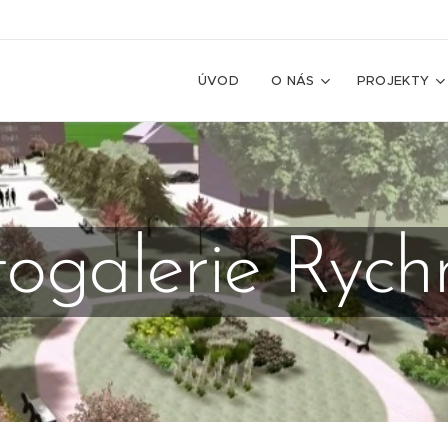
ÚVOD
O NÁS
PROJEKTY
togalerie Rych