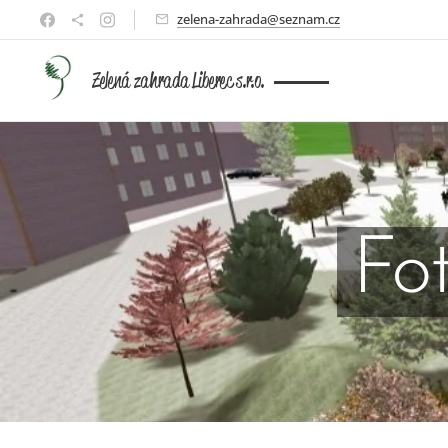
zelena-zahrada@seznam.cz
Zelená zahrada Liberec s.r.o.
Fo