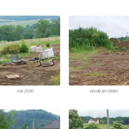
rok 2010
všude jen bláto