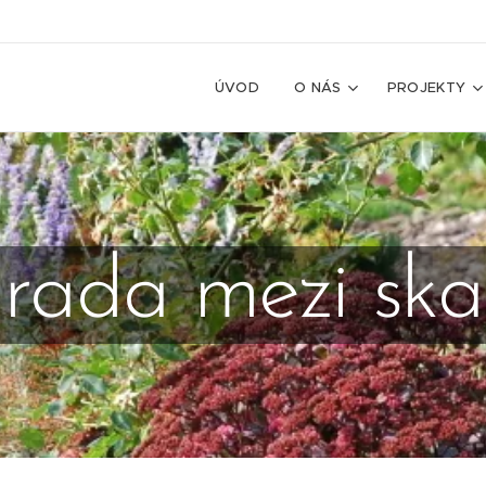
ÚVOD
O NÁS
PROJEKTY
rada mezi ska