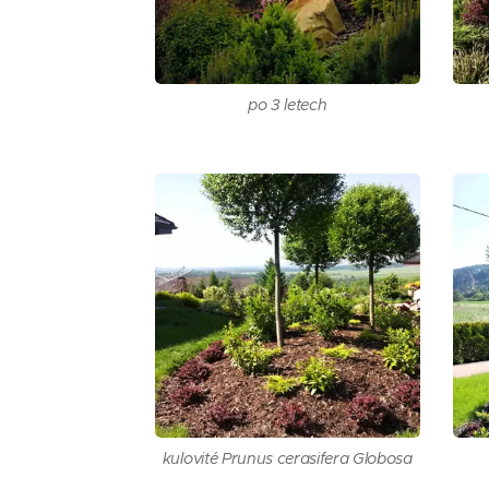
po 3 letech
kulovité Prunus cerasifera Globosa