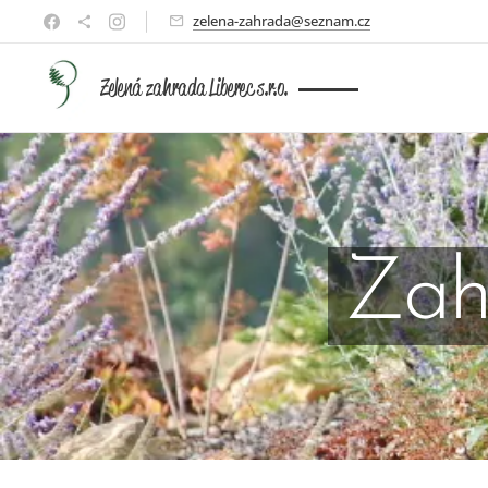
zelena-zahrada@seznam.cz
Zelená zahrada Liberec s.r.o.
Zah