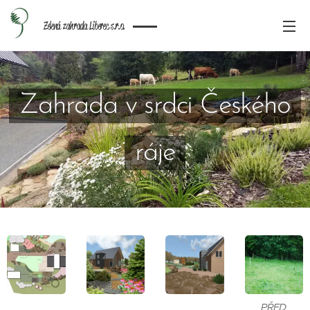
Zelená zahrada Liberec s.r.o.
Zahrada v srdci Českého
ráje
PŘED