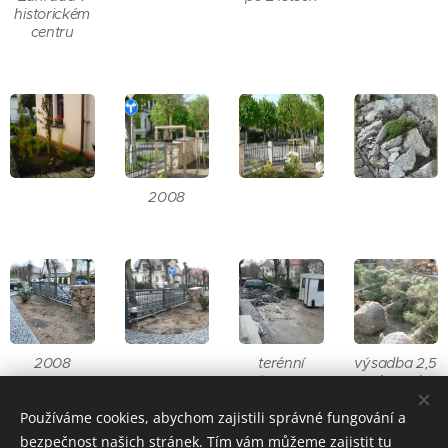
historickém
centru
2008
2008
terénní
výsadba 2,5
úpravy,
m borovic
chodník
Používáme cookies, abychom zajistili správné fungování a
bezpečnost našich stránek. Tím vám můžeme zajistit tu