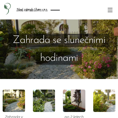
Zelená zahrada Liberec s.r.o.
Zahrada se slunečními
hodinami
Zahrada v
po 2 letech